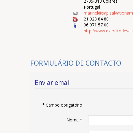
2705-313 Colares
Portugal
marinel@sap.salvationar
21 928 84 80
96 971 57 00
http://www.exercitodesal
FORMULÁRIO DE CONTACTO
Enviar email
*
Campo obrigatório
Nome
*