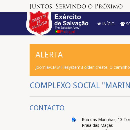
INÍCIO
S
ALERTA
Joomla\CMS\Filesystem\Folder::create: O caminh
COMPLEXO SOCIAL "MARIN
CONTACTO
Rua das Marinhas, 13 To
Praia das Maçãs