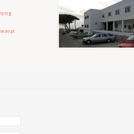
my.org
vacao.pt