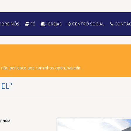
OBRE NÓS
FÉ
IGREJAS
CENTRO SOCIAL
CONTAC
o não pertence aos caminhos open_basedir.
EL"
madia