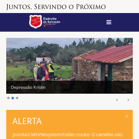
Depressão Kristin
ALERTA
Joomla\CMS\Filesystem\Folder::create: O caminho não