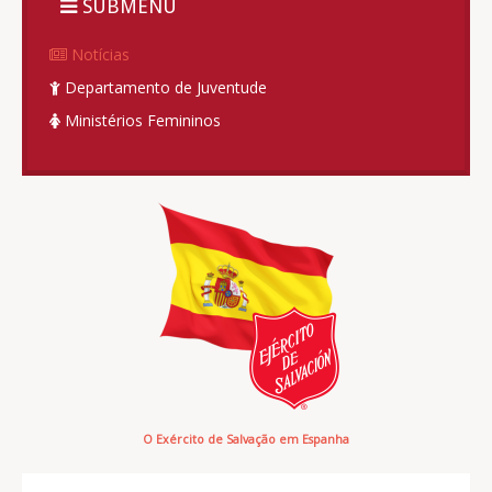
SUBMENU
Notícias
Departamento de Juventude
Ministérios Femininos
O Exército de Salvação em Espanha