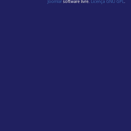
Joomla!
software livre.
Licença GNU GPL
.