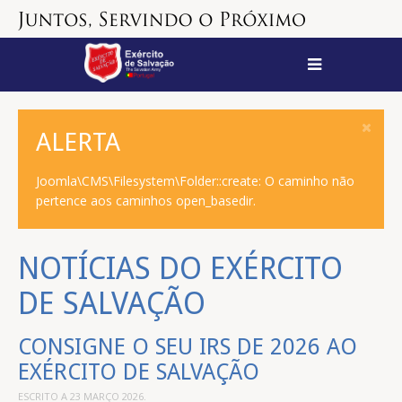
ALERTA
Joomla\CMS\Filesystem\Folder::create: O caminho não
pertence aos caminhos open_basedir.
NOTÍCIAS DO EXÉRCITO
DE SALVAÇÃO
CONSIGNE O SEU IRS DE 2026 AO
EXÉRCITO DE SALVAÇÃO
ESCRITO A
23 MARÇO 2026
.