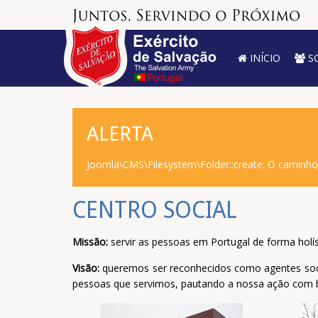
INÍCIO
S
ALERTA
Joomla\CMS\Filesystem\Folder::create: O caminh
CENTRO SOCIAL
Missão:
servir as pessoas em Portugal de forma holís
Visão:
queremos ser reconhecidos como agentes soci
pessoas que servimos, pautando a nossa ação com b