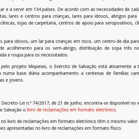
ar e a servir em 134 países. De acordo com as necessidades de cada
ntas, lares e centros para crianças, lares para idosos, abrigos par
nicas, lojas de carpintaria, centros de apoio para seropositivos, cl
es para idosos, um lar para crianças em risco, um centro-de-dia par
de acolhimento para os sem-abrigo, distribuição de sopa três no
da e roupa para os necessitados.
pelo projeto Miqueias, o Exército de Salvação está ativamente a t
ia numa base diária acompanhamento a centenas de famílias care
as e jovens.
Decreto-Lei n.º 74/2017, de 21 de junho, encontra-se disponível no 
de Salvação o
livro de reclamações em formato eletrónico
.
 no livro de reclamações em formato eletrónico têm o mesmo valor 
s apresentadas no livro de reclamações em formato físico.