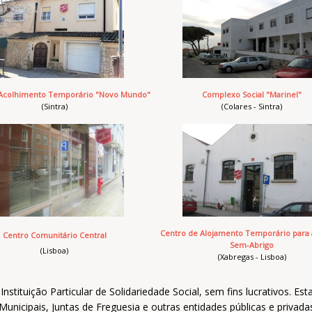
 Acolhimento Temporário "Novo Mundo"
Complexo Social "Marinel"
(Sintra)
(Colares - Sintra)
Centro de Alojamento Temporário para 
Centro Comunitário Central
Sem-Abrigo
(Lisboa)
(Xabregas - Lisboa)
Instituição Particular de Solidariedade Social, sem fins lucrativos. Es
unicipais, Juntas de Freguesia e outras entidades públicas e privada