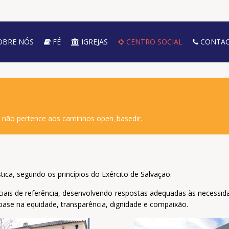
OBRE NÓS
FÉ
IGREJAS
CENTRO SOCIAL
CONTAC
o não pertence aos caminhos open_basedir.
tica, segundo os princípios do Exército de Salvação.
ais de referência, desenvolvendo respostas adequadas às necessid
ase na equidade, transparência, dignidade e compaixão.