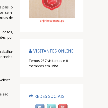
 país, o
a os sem-
ínicas de
anjinhosdenatal.pt
a idosos,
ites por
VISITANTES ONLINE
rabalhar
nciadas.
Temos 287 visitantes e 0
membros em linha
website
e são
REDES SOCIAIS