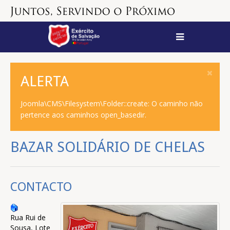
ALERTA
Joomla\CMS\Filesystem\Folder::create: O caminho não
pertence aos caminhos open_basedir.
BAZAR SOLIDÁRIO DE CHELAS
CONTACTO
Rua Rui de
Sousa, Lote