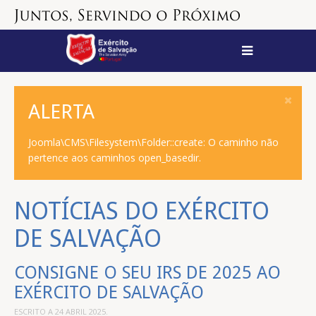
ALERTA
Joomla\CMS\Filesystem\Folder::create: O caminho não
pertence aos caminhos open_basedir.
NOTÍCIAS DO EXÉRCITO
DE SALVAÇÃO
CONSIGNE O SEU IRS DE 2025 AO
EXÉRCITO DE SALVAÇÃO
ESCRITO A
24 ABRIL 2025
.